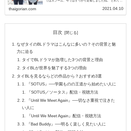
では大ブーム、今ではすっかり定着しましたね。 どれくら
いタイ語を理解できるのか、タイ語でどんな表現をしてい
るのか、ドラマの内容だけでなくタイ語の勉強にもなれば
2021.04.10
thaigorian.com
一石二鳥。
目次
なぜタイのBLドラマはこんなに多いの？その背景と魅
力に迫る
タイでBLドラマが急増した3つの背景と理由
タイBLが世界を魅了する3つの理由
タイBLを見るならどの作品から？おすすめ3選
1. 『SOTUS』──学園ものの王道から始めたい人に
『SOTUS／ソータス』配信・視聴方法
2. 『Until We Meet Again』──切なさ重視で泣きた
い人に
『Until We Meet Again』配信・視聴方法
3. 『Bad Buddy』──明るく楽しく見たい人に