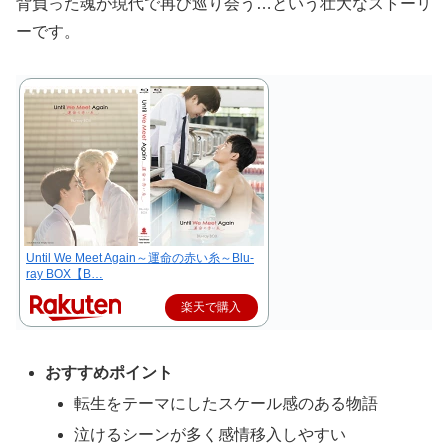
背負った魂が現代で再び巡り会う…という壮大なストーリ
ーです。
Until We Meet Again～運命の赤い糸～Blu-
ray BOX【B…
楽天で購入
おすすめポイント
転生をテーマにしたスケール感のある物語
泣けるシーンが多く感情移入しやすい