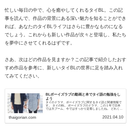
忙しい毎日の中で、心を癒やしてくれるタイBL。この記
事を読んで、作品の背景にある深い魅力を知ることができ
れば、あなたのタイBLライフはさらに豊かなものになる
でしょう。これからも新しい作品が次々と登場し、私たち
を夢中にさせてくれるはずです。
さあ、次はどの作品を見ますか？この記事で紹介したおす
すめ作品を参考に、新しいタイBLの世界に足を踏み入れ
てみてください。
BLボーイズラブの動画と本でタイ語の勉強をし
よう
タイのドラマ、ボーイズラブに関するタイ語と関連情報で
す。 タイのBL、ボーイズラブのドラマ、この１年で日本
では大ブーム、今ではすっかり定着しましたね。 どれくら
いタイ語を理解できるのか、タイ語でどんな表現をしてい
るのか、ドラマの内容だけでなくタイ語の勉強にもなれば
2021.04.10
thaigorian.com
一石二鳥。