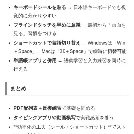
キーボードシールを貼る
→ 日本語キーボードでも視
覚的に分かりやすい
ブラインドタッチを早めに意識
→ 最初から「画面を
見る」習慣をつける
ショートカットで言語切り替え
→ Windowsは「Win
＋Space」、Macは「⌘＋Space」で瞬時に切替可能
単語帳アプリと併用
→ 語彙学習と入力練習を同時に
行える
まとめ
PDF配列表＋反復練習
で基礎を固める
タイピングアプリや動画模写
で実戦感覚を養う
**効率化の工夫（シール・ショートカット）**でスト