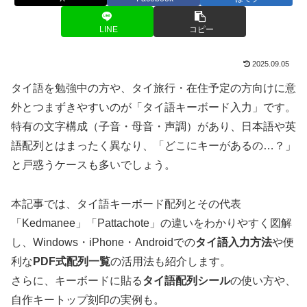
LINE
コピー
2025.09.05
タイ語を勉強中の方や、タイ旅行・在住予定の方向けに意
外とつまずきやすいのが「タイ語キーボード入力」です。
特有の文字構成（子音・母音・声調）があり、日本語や英
語配列とはまったく異なり、「どこにキーがあるの…？」
と戸惑うケースも多いでしょう。
本記事では、タイ語キーボード配列とその代表
「Kedmanee」「Pattachote」の違いをわかりやすく図解
し、Windows・iPhone・Androidでの
タイ語入力方法
や便
利な
PDF式配列一覧
の活用法も紹介します。
さらに、キーボードに貼る
タイ語配列シール
の使い方や、
自作キートップ刻印の実例も。