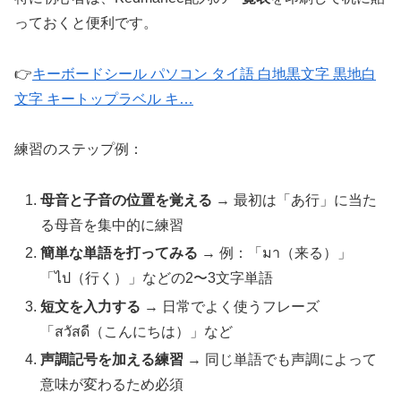
っておくと便利です。
👉
キーボードシール パソコン タイ語 白地黒文字 黒地白
文字 キートップラベル キ…
練習のステップ例：
母音と子音の位置を覚える
→ 最初は「あ行」に当た
る母音を集中的に練習
簡単な単語を打ってみる
→ 例：「มา（来る）」
「ไป（行く）」などの2〜3文字単語
短文を入力する
→ 日常でよく使うフレーズ
「สวัสดี（こんにちは）」など
声調記号を加える練習
→ 同じ単語でも声調によって
意味が変わるため必須