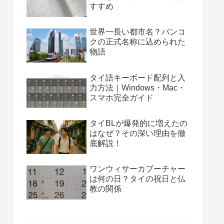
すすめ
世界一長い都市名？バンコ
クの正式名称に込められた
物語
タイ語キーボード配列と入
力方法｜Windows・Mac・
スマホ完全ガイド
タイBLが爆発的に増えたの
はなぜ？その深い理由を徹
底解説！
ワンウィサーカブーチャー
は何の日？タイの祝日と仏
教の関係