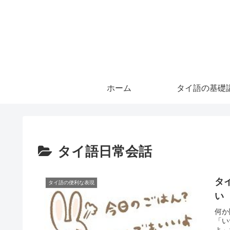
ホーム
タイ語の基礎
タイ語日常会話
タ
タイ語の便利な表現
い
何か
「い
よ」