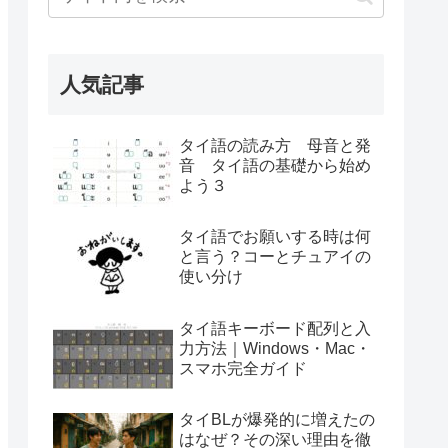
人気記事
タイ語の読み方 母音と発
音 タイ語の基礎から始め
よう３
タイ語でお願いする時は何
と言う？コーとチュアイの
使い分け
タイ語キーボード配列と入
力方法｜Windows・Mac・
スマホ完全ガイド
タイBLが爆発的に増えたの
はなぜ？その深い理由を徹