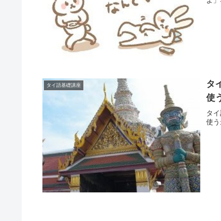
タ
タイ語基礎講座
使
タイ
使う