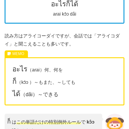
อะไรก็ได้
arai kɔ̂ɔ dâi
読み方はアライコーダイですが、会話では「アライコダ
イ」と聞こえることも多いです。
อะไร
（arai）何、何を
ก็
（kɔ̂ɔ ）～もまた、～しても
ได้
（dâi）～できる
ก็
は
この単語だけの特別例外ルール
で
kɔ̂ɔ