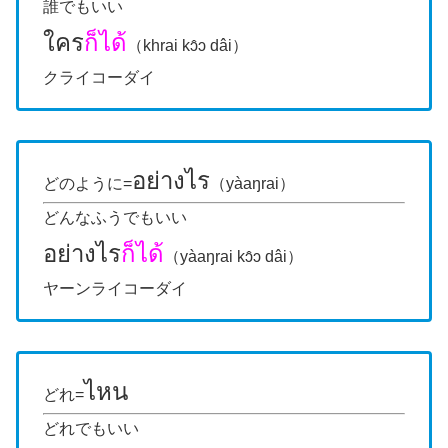
誰でもいい
ใคร
ก็ได้
（khrai kɔ̂ɔ dâi）
クライコーダイ
อย่างไร
どのように=
（yàaŋrai）
どんなふうでもいい
อย่างไร
ก็ได้
（yàaŋrai kɔ̂ɔ dâi）
ヤーンライコーダイ
ไหน
どれ=
どれでもいい