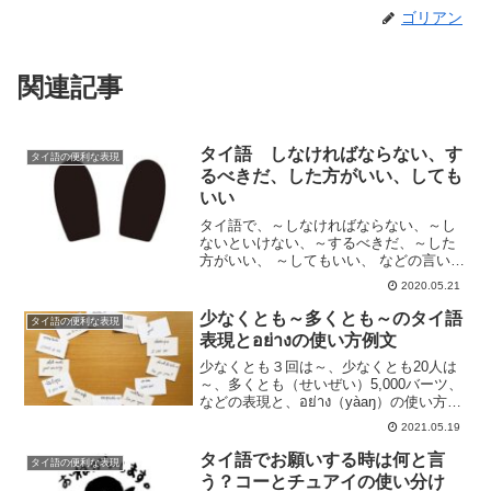
ゴリアン
関連記事
タイ語 しなければならない、す
タイ語の便利な表現
るべきだ、した方がいい、しても
いい
タイ語で、～しなければならない、～し
ないといけない、～するべきだ、～した
方がいい、 ～してもいい、 などの言い方
と、それらを否定文にして～する必要は
2020.05.21
無い、するべきでない、しない方がい
い、などの言い方をご紹介します。
少なくとも～多くとも～のタイ語
タイ語の便利な表現
表現とอย่างの使い方例文
少なくとも３回は～、少なくとも20人は
～、多くとも（せいぜい）5,000バーツ、
などの表現と、อย่าง（yàaŋ）の使い方や
例文をご紹介します。
2021.05.19
タイ語でお願いする時は何と言
タイ語の便利な表現
う？コーとチュアイの使い分け