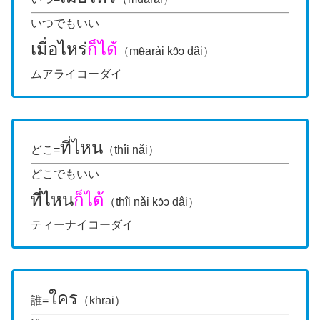
いつでもいい
เมื่อไหร่
ก็ได้
（mʉ̂arài kɔ̂ɔ dâi）
ムアライコーダイ
ที่ไหน
どこ=
（thîi nǎi）
どこでもいい
ที่ไหน
ก็ได้
（thîi nǎi kɔ̂ɔ dâi）
ティーナイコーダイ
ใคร
誰=
（khrai）