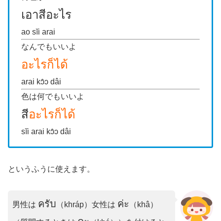
เอาสีอะไร
ao sĭi arai
なんでもいいよ
อะไรก็ได้
arai kɔ̂ɔ dâi
色は何でもいいよ
สี
อะไรก็ได้
sĭi arai kɔ̂ɔ dâi
というふうに使えます。
ครับ
ค่ะ
男性は
（khráp）女性は
（khâ）