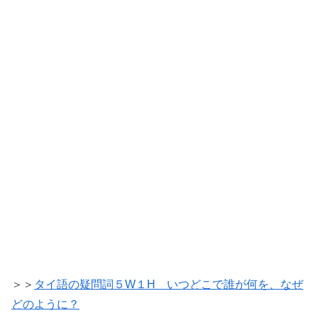
＞＞
タイ語の疑問詞５W１H いつどこで誰が何を、なぜ
どのように？