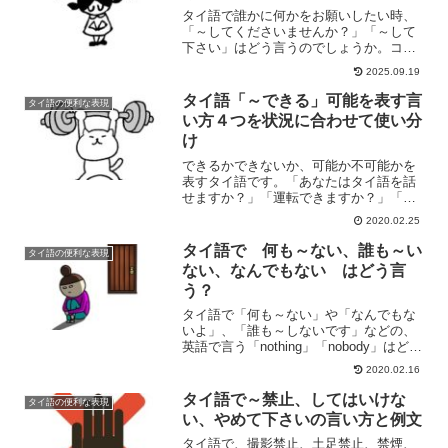
タイ語で誰かに何かをお願いしたい時、
「～してくださいませんか？」「～して
下さい」はどう言うのでしょうか。コ
ー、チュワイ、カルナー、それぞれの言
2025.09.19
い方と使い分けを。例文をあげて説明し
ます。
タイ語「～できる」可能を表す言
タイ語の便利な表現
い方４つを状況に合わせて使い分
け
できるかできないか、可能か不可能かを
表すタイ語です。「あなたはタイ語を話
せますか？」「運転できますか？」「試
着できますか？」「私は辛い物が食べら
2020.02.25
れません」など、状況によっていくつか
の言い方があるので、違いを知って使い
タイ語で 何も～ない、誰も～い
タイ語の便利な表現
分けてみましょう。
ない、なんでもない はどう言
う？
タイ語で「何も～ない」や「なんでもな
いよ」、「誰も～しないです」などの、
英語で言う「nothing」「nobody」はどう
いうのでしょうか。質問の仕方や応用、
2020.02.16
会話例も合わせてご紹介します。
タイ語で～禁止、してはいけな
タイ語の便利な表現
い、やめて下さいの言い方と例文
タイ語で、撮影禁止、土足禁止、禁煙、