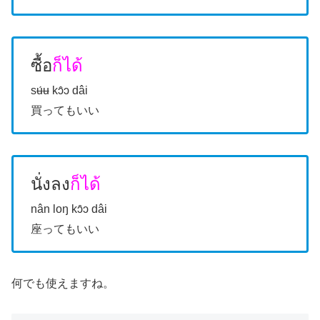
ซื้อ
ก็ได้
sʉ́ʉ kɔ̂ɔ dâi
買ってもいい
นั่งลง
ก็ได้
nân loŋ kɔ̂ɔ dâi
座ってもいい
何でも使えますね。