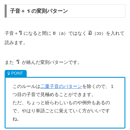
子音＋ ร の変則パターン
ร
ะ
อ
子音＋
になると間に
（a）ではなく
（ɔɔ）を入れて
読みます。
ร
また
が絡んだ変則パターンです。
このルールは
二重子音のパターン
を除くので、１
つ目の子音で見極めることができます。
ただ、ちょっと紛らわしいものや例外もあるの
で、やはり単語ごとに覚えていく方がいいです
ね。