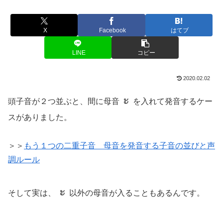
X
Facebook
はてブ
LINE
コピー
2020.02.02
ะ
頭子音が２つ並ぶと、間に母音
を入れて発音するケー
スがありました。
＞＞
もう１つの二重子音 母音を発音する子音の並びと声
調ルール
ะ
そして実は、
以外の母音が入ることもあるんです。