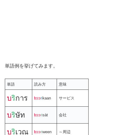
単語例を挙げてみます。
単語
読み方
意味
บ
ริ
การ
bɔɔ
ri
kaan
サービス
บ
ริ
ษัท
bɔɔ
ri
sàt
会社
บ
ริ
เวณ
bɔɔ
ri
ween
～周辺