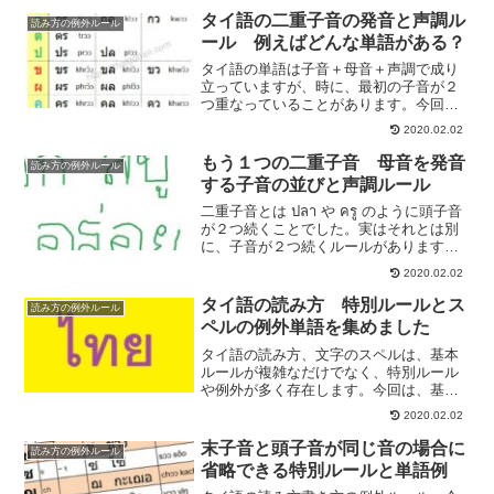
タイ語の二重子音の発音と声調ル
読み方の例外ルール
ール 例えばどんな単語がある？
タイ語の単語は子音＋母音＋声調で成り
立っていますが、時に、最初の子音が２
つ重なっていることがあります。今回は
そんな二重子音について説明したいと思
2020.02.02
います。二重子音はたくさんあるので、
まずこの基本の二重子音のルールを覚え
もう１つの二重子音 母音を発音
読み方の例外ルール
ていないと後から混乱してきます。
する子音の並びと声調ルール
二重子音とは ปลา や ครู のように頭子音
が２つ続くことでした。実はそれとは別
に、子音が２つ続くルールがあります。
読み方も声調ルールも二重子音とはまた
2020.02.02
違うので、混乱しないように見ていきま
しょう。
タイ語の読み方 特別ルールとス
読み方の例外ルール
ペルの例外単語を集めました
タイ語の読み方、文字のスペルは、基本
ルールが複雑なだけでなく、特別ルール
や例外が多く存在します。今回は、基本
の読み方と声調をマスターした人向け
2020.02.02
の、特別ルールをまとめてご紹介しま
す。
末子音と頭子音が同じ音の場合に
読み方の例外ルール
省略できる特別ルールと単語例