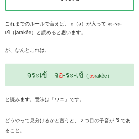
これまでのルールで言えば、 ะ（a）が入って จะ-ระ-
เข้（jarakêe）と読めると思います。
が、なんとこれは、
จระเข้ จ
อ
-ระ-เข้
（j
ɔɔ
rakêe）
と読みます。意味は「ワニ」です。
ร
どうやって見分けるかと言うと、２つ目の子音が
であ
ること。