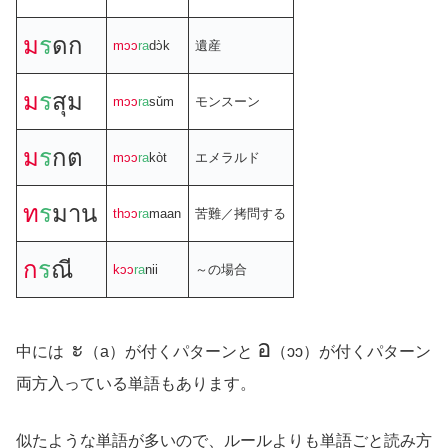
ม
ร
ดก
mɔɔ
ra
dɔ̀k
遺産
ม
ร
สุม
mɔɔ
ra
sǔm
モンスーン
ม
ร
กต
mɔɔ
ra
kòt
エメラルド
ท
ร
มาน
thɔɔ
ra
maan
苦難／拷問する
ก
ร
ณี
kɔɔ
ra
nii
～の場合
ะ
อ
中には
（a）が付くパターンと
（ɔɔ）が付くパターン
両方入っている単語もあります。
似たような単語が多いので、ルールよりも単語ごと読み方