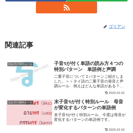
ゴリアン
関連記事
子音รが付く単語の読み方４つの
読み方の例外ルール
特別パターン 単語例と声調
二重子音について２パターンご紹介しま
した。＞＞タイ語の二重子音の発音と声
調ルール 例えばどんな単語がある？＞
＞もう１つの二重子音 母音を発音する
2020.02.02
子音の並びと声調ルールでも実は、まだ
まだ子音が重なる特別パターンがあるん
末子音รが付く特別ルール 母音
読み方の例外ルール
ですね。今回は、子音รが付く単語の読み
が変化するパターンの単語例
方４つの特別パターンです。
末子音รが付く特別ルール、今度は母音が
変化するパターンの単語例です。
2020.02.02