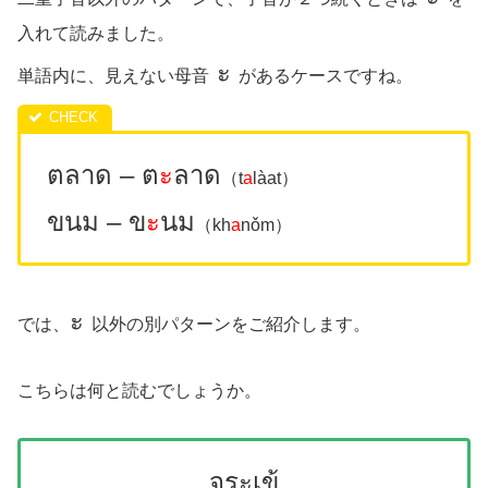
入れて読みました。
ะ
単語内に、見えない母音
があるケースですね。
ตลาด – ต
ะ
ลาด
（t
a
làat）
ขนม – ข
ะ
นม
（kh
a
nǒm）
ะ
では、
以外の別パターンをご紹介します。
こちらは何と読むでしょうか。
จระเข้