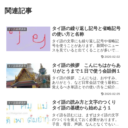
関連記事
タイ語の繰り返し記号と省略記号
タイ語基礎講座
の使い方と名称
タイ語の文章にも繰り返し記号や省略記
号を使うことがあります。新聞やニュー
スを見ていると出てくることが多いで
す。今回は、タイ語の繰り返し記号と省
2020.02.02
略記号の名称と使用例をご紹介します。
タイ語の挨拶 こんにちはからあ
タイ語基礎講座
りがとうまで１日で使う会話例１
タイ語の挨拶、こんにちは、おやすみ、
ありがとう、など日常会話で使う最初に
覚えるべき単語とその使い方をご紹介し
ます。
2020.02.05
タイ語の読み方と文字のつくり
タイ語基礎講座
タイ語の基礎から始めよう１
タイ語を読むには、まずはタイ語の文字
のつくりを覚えておく必要があります。
子音、母音、声調、なんとなくでもいい