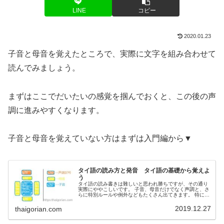
LINE
コピー
2020.01.23
子音と母音を覚えたところで、実際に文字を組み合わせて
読んでみましょう。
まずはここでだいたいの感覚を掴んでおくと、この後の声
調に進みやすくなります。
子音と母音を覚えていない方はまずは入門編から▼
タイ語の読み方と発音 タイ語の基礎から覚えよ
う
タイ語の読み書きは難しいと思われ勝ちですが、その通り
実際にややこしいです。 子音、母音だけでなく声調と、さ
らに特別ルールや例外などもたくさん出てきます。 特に最
初は漢字や英語と違ってタイ文字自体も見慣れないので、
始めは全く何か分かりませんよね。 でも、１つずつ関門を
2019.12.27
thaigorian.com
クリアしていけばある程度はすぐに読めるようになりま
す。