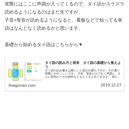
実際にはここに声調が入ってくるので、タイ語がスラスラ
読めるようになるのはまだ先ですが、
子音+母音が読めるようになると、看板などで知ってる単
語はなんとなく読めるかと思います。
基礎から始めるタイ語はこちらから▼
タイ語の読み方と発音 タイ語の基礎から覚えよ
う
タイ語の読み書きは難しいと思われ勝ちですが、その通り
実際にややこしいです。 子音、母音だけでなく声調と、さ
らに特別ルールや例外などもたくさん出てきます。 特に最
初は漢字や英語と違ってタイ文字自体も見慣れないので、
始めは全く何か分かりませんよね。 でも、１つずつ関門を
2019.12.27
thaigorian.com
クリアしていけばある程度はすぐに読めるようになりま
す。