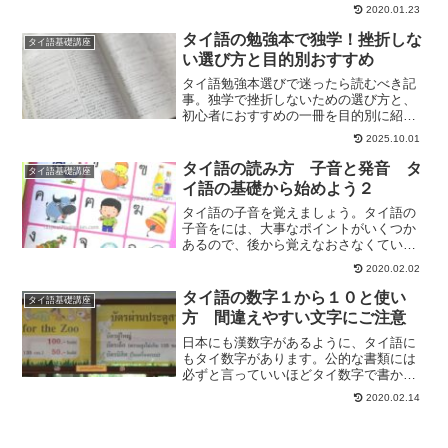
ので、どういう成り立ちかを知っておく
2020.01.23
と、文字を覚えて読む時に役立ちます。
タイ語の勉強本で独学！挫折しな
タイ語基礎講座
い選び方と目的別おすすめ
タイ語勉強本選びで迷ったら読むべき記
事。独学で挫折しないための選び方と、
初心者におすすめの一冊を目的別に紹
介。自分に合った本を見つけよう。
2025.10.01
タイ語の読み方 子音と発音 タ
タイ語基礎講座
イ語の基礎から始めよう２
タイ語の子音を覚えましょう。タイ語の
子音をには、大事なポイントがいくつか
あるので、後から覚えなおさなくていい
ように、ここでしっかり覚えておきまし
2020.02.02
ょう。
タイ語の数字１から１０と使い
タイ語基礎講座
方 間違えやすい文字にご注意
日本にも漢数字があるように、タイ語に
もタイ数字があります。公的な書類には
必ずと言っていいほどタイ数字で書かれ
ているので、覚えておくといいですよ。
2020.02.14