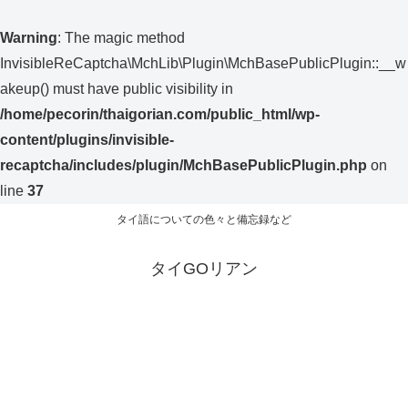
Warning
: The magic method
InvisibleReCaptcha\MchLib\Plugin\MchBasePublicPlugin::__w
akeup() must have public visibility in
/home/pecorin/thaigorian.com/public_html/wp-
content/plugins/invisible-
recaptcha/includes/plugin/MchBasePublicPlugin.php
on
line
37
タイ語についての色々と備忘録など
タイGOリアン