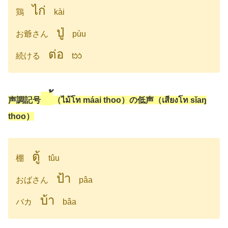
ไก่
鶏
kài
ปู่
お爺さん
pùu
ต่อ
続ける
tɔ̀ɔ̀
้
声調記号
（ไม้โท máai thoo）の低声（เสียงโท sǐaŋ
thoo）
ตู้
棚
tûu
ป้า
おばさん
pâa
บ้า
バカ
bâa