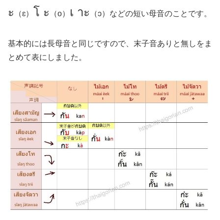
ะ
โ ะ
เ าะ
（ɛ）
（o）
（ɔ）などの短い母音のことです。
基本的には長母音と同じですので、末子音ありと無しをま
とめて表にしました。