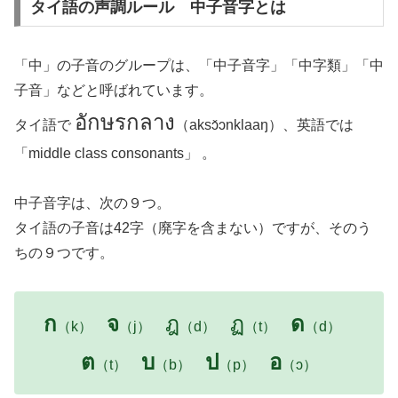
タイ語の声調ルール 中子音字とは
「中」の子音のグループは、「中子音字」「中字類」「中
子音」などと呼ばれています。
อักษรกลาง
タイ語で
（aksɔ̌ɔnklaaŋ）、英語では
「middle class consonants」 。
中子音字は、次の９つ。
タイ語の子音は42字（廃字を含まない）ですが、そのう
ちの９つです。
ก
จ
ฎ
ฏ
ด
（k）
（j）
（d）
（t）
（d）
ต
บ
ป
อ
（t）
（b）
（p）
（ɔ）