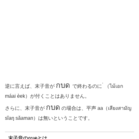
กบด
逆に言えば、末子音が
で終わるのに ่ （ไม้เอก
máai èek）が付くことはありません。
กบด
さらに、末子音が
の場合は、平声 aa（เสียงสามัญ
sǐaŋ sǎaman）は無いということです。
末子音のกบดとは