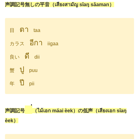
声調記号無しの平音（เสียงสามัญ sǐaŋ sǎaman）
ตา
目
taa
อีกา
カラス
iigaa
ดี
良い
dii
ปู
蟹
puu
ปี
年
pii
่
声調記号
（ไม้เอก máai èek）の低声（เสียงเอก sǐaŋ
èek）