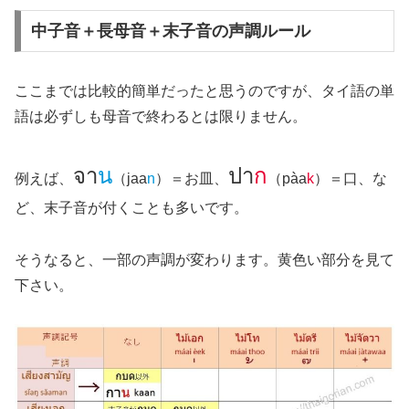
中子音＋長母音＋末子音の声調ルール
ここまでは比較的簡単だったと思うのですが、タイ語の単
語は必ずしも母音で終わるとは限りません。
จา
น
ปา
ก
例えば、
（jaa
n
）＝お皿、
（pàa
k
）＝口、な
ど、末子音が付くことも多いです。
そうなると、一部の声調が変わります。黄色い部分を見て
下さい。