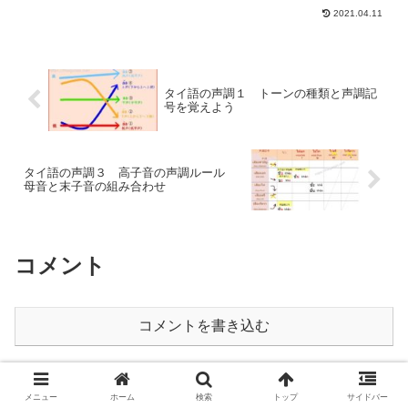
「high class consonants」 。高子音字、
2021.04.11
高字類、高子音などと呼ばれています。
タイ語の声調１ トーンの種類と声調記
号を覚えよう
タイ語の声調３ 高子音の声調ルール
母音と末子音の組み合わせ
コメント
コメントを書き込む
ホーム
タイ語の声調
メニュー
ホーム
検索
トップ
サイドバー