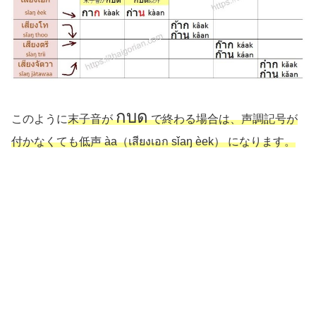
กบด
このように
末子音が
で終わる場合は、声調記号が
付かなくても低声 àa（เสียงเอก sǐaŋ èek）
になります。