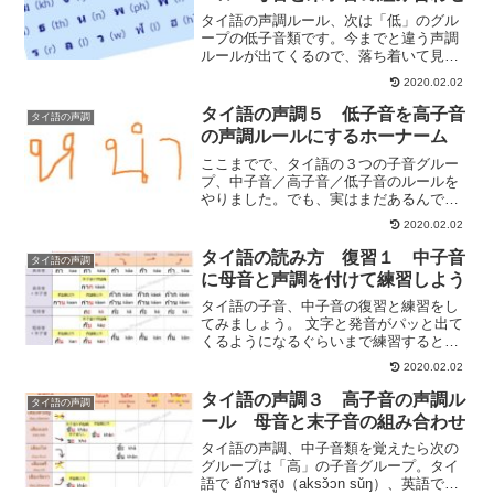
タイ語の声調ルール、次は「低」のグル
ープの低子音類です。今までと違う声調
ルールが出てくるので、落ち着いて見て
いきましょう。
2020.02.02
タイ語の声調５ 低子音を高子音
タイ語の声調
の声調ルールにするホーナーム
ここまでで、タイ語の３つの子音グルー
プ、中子音／高子音／低子音のルールを
やりました。でも、実はまだあるんで
す。その１つが、低子音を高子音の声調
2020.02.02
ルールに変える方法です。他の声調ルー
ルを覚えていないた全く意味が分からな
タイ語の読み方 復習１ 中子音
タイ語の声調
いと思うので、まずはこちらから順番に
に母音と声調を付けて練習しよう
どうぞ。
タイ語の子音、中子音の復習と練習をし
てみましょう。 文字と発音がパッと出て
くるようになるぐらいまで練習するとい
いですね。
2020.02.02
タイ語の声調３ 高子音の声調ル
タイ語の声調
ール 母音と末子音の組み合わせ
タイ語の声調、中子音類を覚えたら次の
グループは「高」の子音グループ。タイ
語で อักษรสูง（aksɔ̌ɔn sǔŋ）、英語では