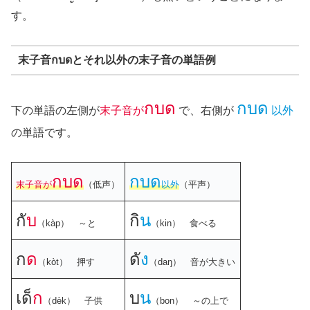
す。
末子音กบดとそれ以外の末子音の単語例
กบด
กบด
下の単語の左側が
末子音が
で、右側が
以外
の単語です。
กบด
กบด
末子音が
（低声）
以外
（平声）
กั
บ
กิ
น
（kàp） ～と
（kin） 食べる
ก
ด
ดั
ง
（kòt） 押す
（daŋ） 音が大きい
เด็
ก
บ
น
（dèk） 子供
（bon） ～の上で