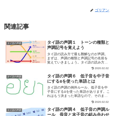
ゴリアン
関連記事
タイ語の声調１ トーンの種類と
タイ語の声調
声調記号を覚えよう
タイ語の読み方で最も難解なのが声調。
まずは、声調の種類と声調記号の名前を
覚えていきましょう。タイ語の読み方が
分からない方、発音が曖昧な方はこちら
2020.02.02
を先にどうぞ。
タイ語の声調６ 低子音を中子音
タイ語の声調
にするอを使った単語とは
タイ語の声調の例外ルール、低子音を中
子音にするอを使った単語があります。こ
れはもう決まった単語なので、そのまま
覚えるといいですね。
2020.02.02
タイ語の声調４ 低子音の声調ル
タイ語の声調
ール 母音と末子音の組み合わせ