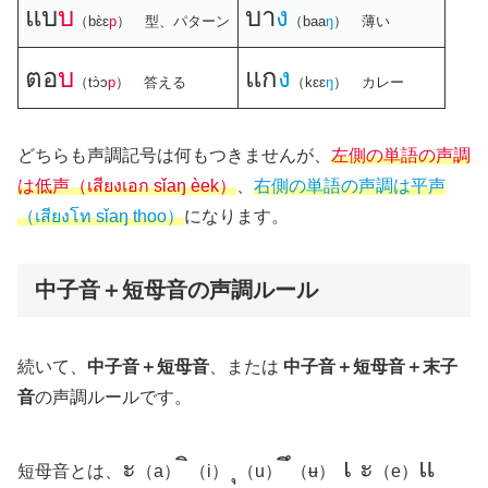
แบ
บ
บา
ง
（bɛ̀ɛ
p
） 型、パターン
（baa
ŋ
） 薄い
ตอ
บ
แก
ง
（tɔ̀ɔ
p
） 答える
（kɛɛ
ŋ
） カレー
どちらも声調記号は何もつきませんが、
左側の単語の声調
は低声（เสียงเอก sǐaŋ èek）
、
右側の単語の声調は平声
（เสียงโท sǐaŋ thoo）
になります。
中子音＋短母音の声調ルール
続いて、
中子音＋短母音
、または
中子音＋短母音＋末子
音
の声調ルールです。
ะ
ิ
ุ
ึ
เ ะ
แ
短母音とは、
（a）
（i）
（u）
（ʉ）
（e）