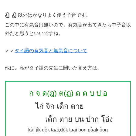
ฎ ฏ
以外はかなりよく使う子音です。
この中に有気音は無いので、有気音が出てきたら中子音以
外だと思うといいですね。
＞＞
タイ語の有気音と無気音について
他に、私がタイ語の先生に聞いた覚え方は、
ก จ ด(ฎ) ต(ฏ) ด ต บ ป อ
ไก่ จิก เด็ก ตาย
เด็ก ตาย บน ปาก โอ่ง
kài jìk dèk taai,dèk taai bon pàak òoŋ