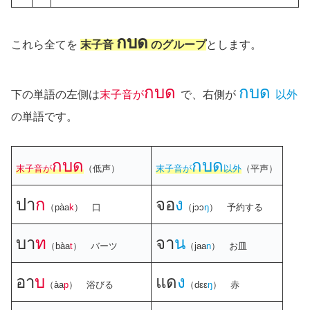
กบด
これら全てを
末子音
のグループ
とします。
กบด
กบด
下の単語の左側は
末子音が
で、右側が
以外
の単語です。
กบด
กบด
末子音が
（低声）
末子音が
以外
（平声）
ปา
ก
จอ
ง
（pàa
k
） 口
（jɔɔ
ŋ
） 予約する
บา
ท
จา
น
（bàa
t
） バーツ
（jaa
n
） お皿
อา
บ
แด
ง
（àa
p
） 浴びる
（dɛɛ
ŋ
） 赤