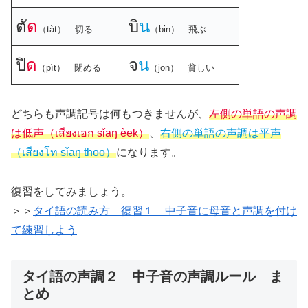
ตั
ด
บิ
น
（tàt） 切る
（bin） 飛ぶ
ปิ
ด
จ
น
（pìt） 閉める
（jon） 貧しい
どちらも声調記号は何もつきませんが、
左側の単語の声調
は低声（เสียงเอก sǐaŋ èek）
、
右側の単語の声調は平声
（เสียงโท sǐaŋ thoo）
になります。
復習をしてみましょう。
＞＞
タイ語の読み方 復習１ 中子音に母音と声調を付け
て練習しよう
タイ語の声調２ 中子音の声調ルール ま
とめ