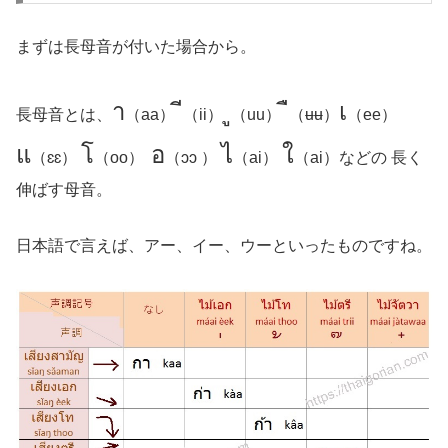
まずは長母音が付いた場合から。
า
ี
ู
ื
เ
長母音とは、
（aa）
（ii）
（uu）
（ʉʉ）
（ee）
แ
โ
อ
ไ
ใ
（ɛɛ）
（oo）
（ɔɔ ）
（ai）
（ai）などの 長く
伸ばす母音。
日本語で言えば、アー、イー、ウーといったものですね。