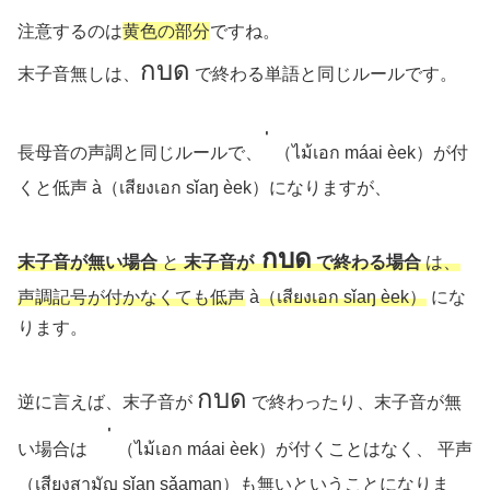
注意するのは
黄色の部分
ですね。
กบด
末子音無しは、
で終わる単語と同じルールです。
่
長母音の声調と同じルールで、
（ไม้เอก máai èek）が付
くと低声 à（เสียงเอก sǐaŋ èek）になりますが、
กบด
末子音が無い場合
と
末子音が
で終わる場合
は、
声調記号が付かなくても低声
à
（เสียงเอก sǐaŋ èek）
にな
ります。
กบด
逆に言えば、末子音が
で終わったり、末子音が無
่
い場合は
（ไม้เอก máai èek）が付くことはなく、 平声
（เสียงสามัญ sǐaŋ sǎaman）も無いということになりま