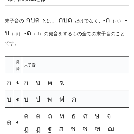
กบด
、กบด
-ก
-
末子音の
とは
だけでなく、
（-k）
บ
-ด
（-p）
（-t）の発音をするもの全ての末子音のこと
です。
発
末子音
音
ก
ก ข ค ฆ
-k
บ
บ ป พ ฟ ภ
-p
ด ต ถ ท ธ ศ ษ จ
ด
-t
ฎ ฏ ฐ ส ช ซ ฑ ฒ