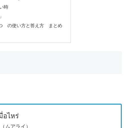
い時
」
つ の使い方と答え方 まとめ
มื่อไหร่
rài（ムアライ）