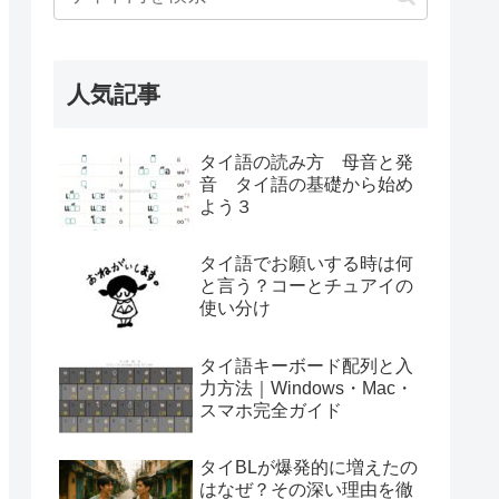
人気記事
タイ語の読み方 母音と発
音 タイ語の基礎から始め
よう３
タイ語でお願いする時は何
と言う？コーとチュアイの
使い分け
タイ語キーボード配列と入
力方法｜Windows・Mac・
スマホ完全ガイド
タイBLが爆発的に増えたの
はなぜ？その深い理由を徹