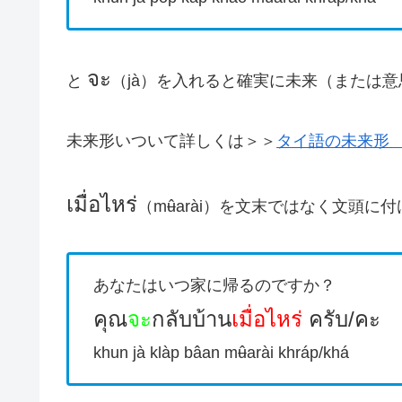
จะ
と
（jà）を入れると確実に未来（または
未来形いついて詳しくは＞＞
タイ語の未来形
เมื่อไหร่
（mʉ̂arài）を文末ではなく文頭に
あなたはいつ家に帰るのですか？
คุณ
จะ
กลับบ้าน
เมื่อไหร่
ครับ/คะ
khun jà klàp bâan mʉ̂arài khráp/khá