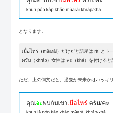
คุณพบกับเขา
เมื่อไหร่
ครับ/คะ
khun póp kàp khǎo mʉ̂arài khráp/khá
となります。
เมื่อไหร่
（mʉ̂arài）だけだと語尾は rài
ครับ
คะ
（khráp）女性は
（khá）を付ける
ただ、上の例文だと、過去か未来かはハッキ
คุณ
จะ
พบกับเขา
เมื่อไหร่
ครับ/คะ
khun jà póp kàp khǎo mʉ̂arài khráp/khá