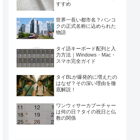
すすめ
世界一長い都市名？バンコ
クの正式名称に込められた
物語
タイ語キーボード配列と入
力方法｜Windows・Mac・
スマホ完全ガイド
タイBLが爆発的に増えたの
はなぜ？その深い理由を徹
底解説！
ワンウィサーカブーチャー
は何の日？タイの祝日と仏
教の関係