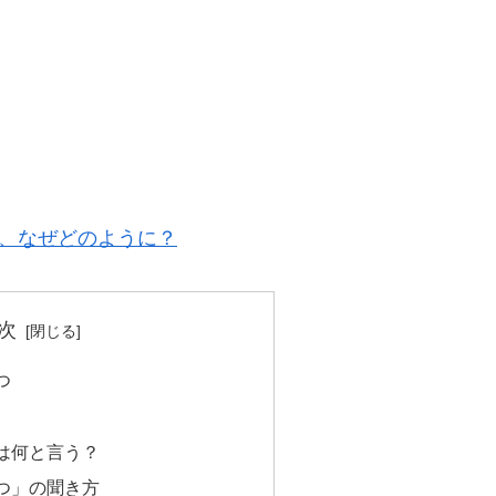
、なぜどのように？
次
つ
は何と言う？
つ」の聞き方