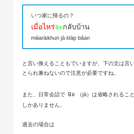
いつ家に帰るの？
เมื่อไหร่
จะ
กลับบ้าน
mʉ̂aràikhun jà klàp bâan
と言い換えることもでいますが、下の文は言
とられ兼ねないので注意が必要ですね。
จะ
また、日常会話で
（jà）は省略されるこ
しかありません。
過去の場合は