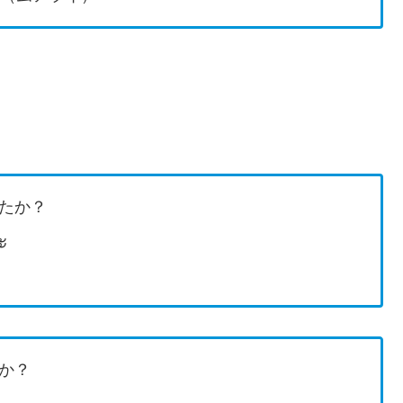
たか？
ะ
か？