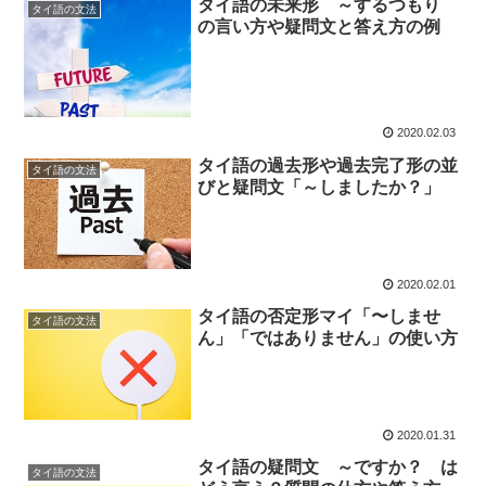
タイ語の未来形 ～するつもり
タイ語の文法
の言い方や疑問文と答え方の例
2020.02.03
タイ語の過去形や過去完了形の並
タイ語の文法
びと疑問文「～しましたか？」
2020.02.01
タイ語の否定形マイ「〜しませ
タイ語の文法
ん」「ではありません」の使い方
2020.01.31
タイ語の疑問文 ～ですか？ は
タイ語の文法