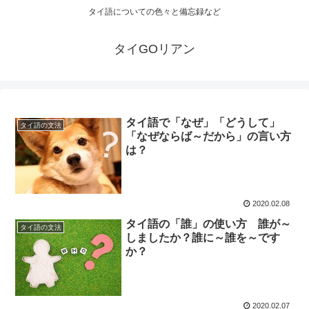
タイ語についての色々と備忘録など
タイGOリアン
タイ語で「なぜ」「どうして」
タイ語の文法
「なぜならば～だから」の言い方
は？
2020.02.08
タイ語の「誰」の使い方 誰が～
タイ語の文法
しましたか？誰に～誰を～です
か？
2020.02.07